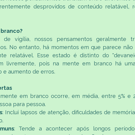
ntemente desprovidos de conteúdo relatável, re
 branco?
 de vigília, nossos pensamentos geralmente tra
dos. No entanto, há momentos em que parece não
te relatável. Esse estado é distinto do "devaneio
m livremente, pois na mente em branco há uma
o e aumento de erros.​
ertas
A mente em branco ocorre, em média, entre 5% e 
ssoa para pessoa.​
s
: Inclui lapsos de atenção, dificuldades de memória
.​
muns
: Tende a acontecer após longos período