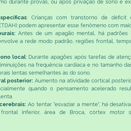
mo durante provas, ou após privação de sono e exer
specíficas
: Crianças com transtorno de déficit
e (TDAH) podem apresentar esse fenômeno com maior
urais:
 Antes de um apagão mental, há padrões e
envolve a rede modo padrão, regiões frontal, tempor
sono local
: Durante apagões após tarefas de atençã
minuições na frequência cardíaca e no tamanho das 
rais lentas semelhantes às do sono.​
al posterior:
 Aumento na atividade cortical posterio
cialmente quando o pensamento acelerado resul
lenta.
cerebrais:
 Ao tentar "esvaziar a mente", há desativ
rontal inferior, área de Broca, córtex motor s