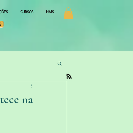
AÇÕES
CURSOS
MAIS
?
tece na