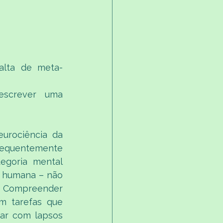
alta de meta-
screver uma 
urociência da 
frequentemente 
goria mental 
 humana – não 
. Compreender 
 tarefas que 
ar com lapsos 