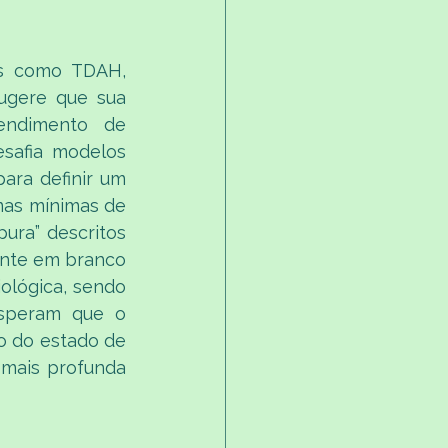
s como TDAH, 
ugere que sua 
endimento de 
safia modelos 
ra definir um 
as mínimas de 
ra” descritos 
nte em branco 
ológica, sendo 
speram que o 
 do estado de 
mais profunda 