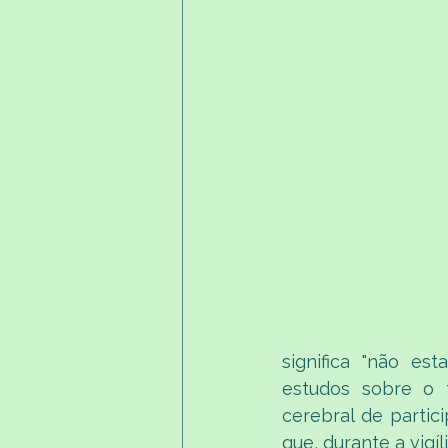
significa "não es
estudos sobre o t
cerebral de partic
que, durante a vigí