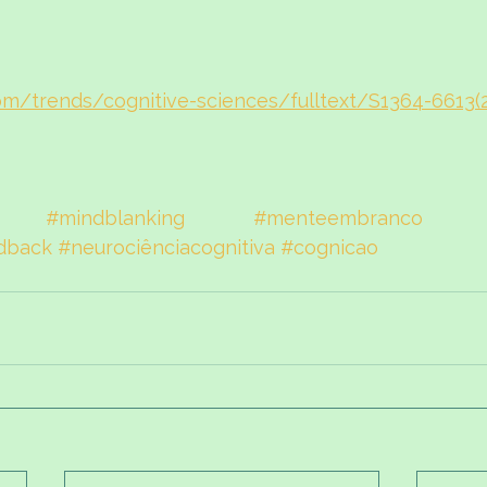
om/trends/cognitive-sciences/fulltext/S1364-6613(
#mindblanking
#menteembranco
edback
#neurociênciacognitiva
#cognicao