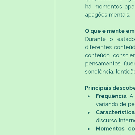
há momentos apare
apagões mentais.
O que é mente em
Durante o estado
diferentes conteú
conteúdo conscien
pensamentos flue
sonolência, lentidã
Principais descob
Frequência
: 
variando de pe
Característica
discurso interno
Momentos co