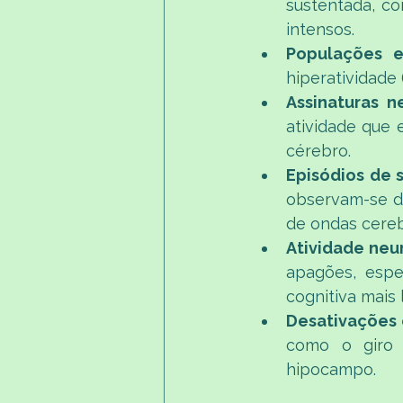
sustentada, co
intensos.​
Populações e
hiperatividad
Assinaturas ne
atividade que 
cérebro.​ 
Episódios de 
observam-se di
de ondas cereb
Atividade neur
apagões, espe
cognitiva mais 
Desativações 
como o giro f
hipocampo.