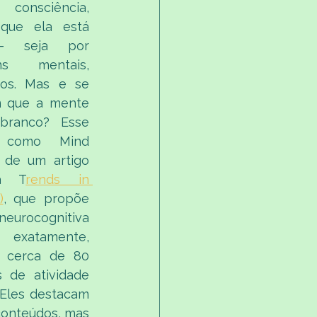
onsciência, 
que ela está 
– seja por 
s mentais, 
os. Mas e se 
 que a mente 
branco? Esse 
 como Mind 
 de um artigo 
na T
rends in 
)
, que propõe 
rocognitiva 
exatamente, 
m cerca de 80 
 de atividade 
Eles destacam 
conteúdos, mas 