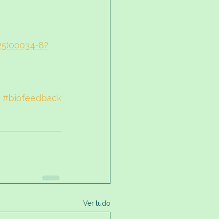
25)00034-8?
#biofeedback
Ver tudo