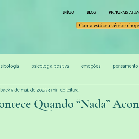
INÍCIO
BLOG
PRINCIPAIS ATU
Como está seu cérebro hoje
sicologia
psicologia positiva
emoções
pensamento
dback
5 de mai. de 2025
3 min de leitura
ntece Quando “Nada” Acon