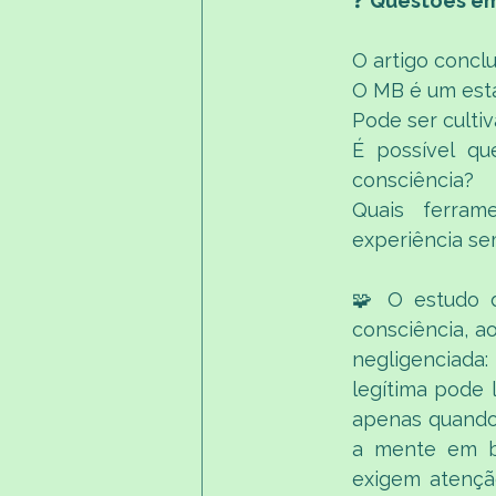
❓ 
Questões em
O artigo concl
O MB é um est
Pode ser culti
É possível qu
consciência?
Quais ferram
experiência s
🧩 O estudo d
consciência, a
negligenciada
legítima pode
apenas quando 
a mente em b
exigem atenção