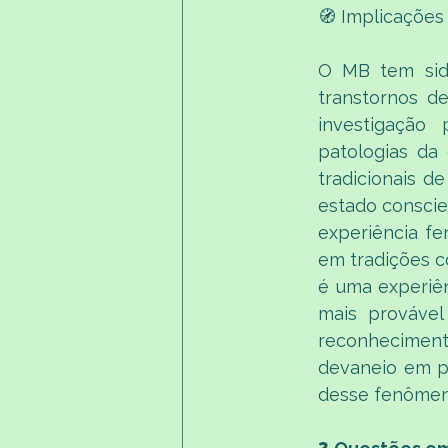
🧭 Implicações 
O MB tem sid
transtornos de
investigação
patologias da
tradicionais d
estado conscie
experiência fe
em tradições c
é uma experiên
mais provável
reconhecimento
devaneio em p
desse fenômen