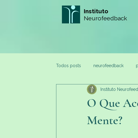
Instituto
Neurofeedback
Todos posts
neurofeedback
p
Instituto Neurofee
O Que Aco
Mente?