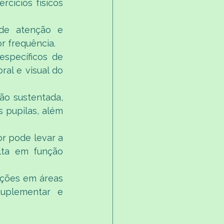
cícios físicos 
 de atenção e 
 frequência.
specíficos de 
al e visual do 
o sustentada, 
pupilas, além 
r pode levar a 
ta em função 
ações em áreas 
uplementar e 