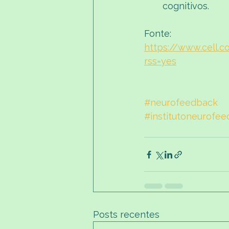
cognitivos.
Fonte:
https://www.cell.c
rss=yes
#neurofeedback
#institutoneurofe
Posts recentes