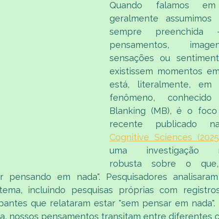
Quando falamos em c
geralmente assumimos 
sempre preenchida 
pensamentos, imagen
sensações ou sentiment
existissem momentos em
está, literalmente, em 
fenômeno, conhecido
Blanking (MB), é o foco
recente publicado 
Cognitive Sciences (2025
uma investigação neu
robusta sobre o que, 
tar pensando em nada". Pesquisadores analisara
ema, incluindo pesquisas próprias com registros
ipantes que relataram estar "sem pensar em nada". 
lia, nossos pensamentos transitam entre diferentes 