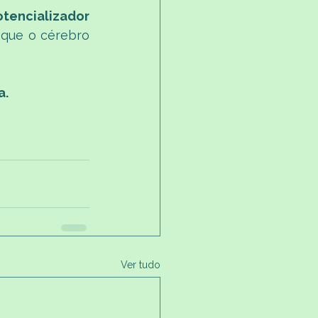
tencializador 
 que o cérebro 
a.
Ver tudo