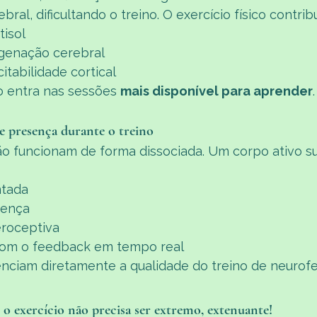
al, dificultando o treino. O exercício físico contribu
tisol
genação cerebral
tabilidade cortical
o entra nas sessões 
mais disponível para aprender
.
e presença durante o treino
o funcionam de forma dissociada. Um corpo ativo su
ntada
sença
eroceptiva
om o feedback em tempo real
uenciam diretamente a qualidade do treino de neurof
 o exercício não precisa ser extremo, extenuante!