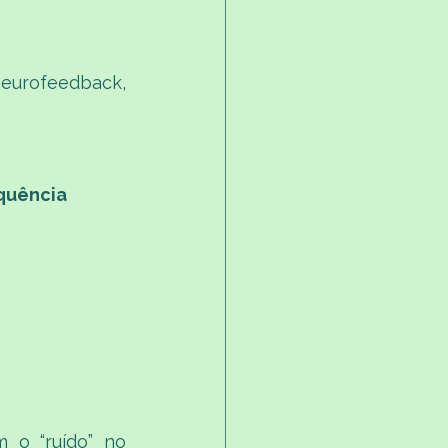
urofeedback, 
quência 
 o “ruído” no 