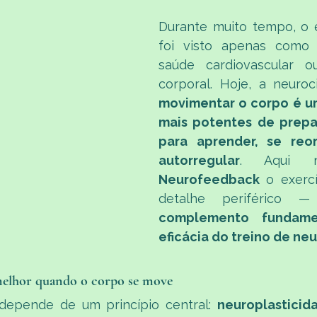
Durante muito tempo, o ex
foi visto apenas como 
saúde cardiovascular ou
movimentar o corpo é um
mais potentes de prepar
para aprender, se reor
autorregular
. Aqui
Neurofeedback 
o exerc
detalhe periférico
complemento fundame
eficácia do treino de n
elhor quando o corpo se move
epende de um princípio central: 
neuroplasticid