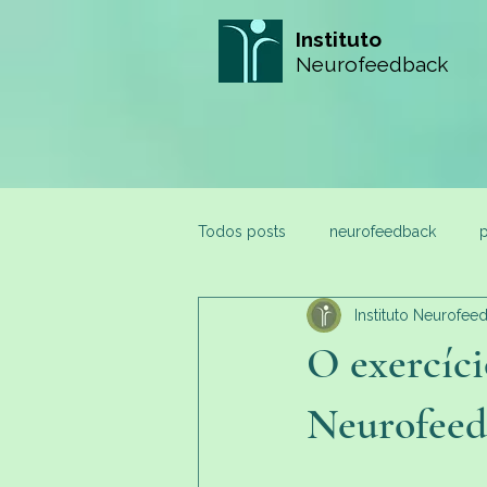
Instituto
Neurofeedback
Todos posts
neurofeedback
p
Instituto Neurofee
O exercíci
Neurofee