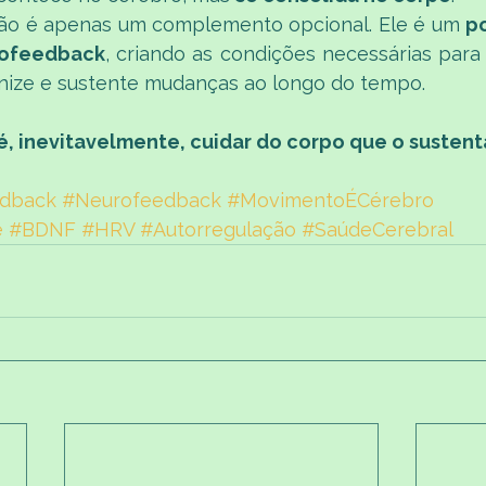
 não é apenas um complemento opcional. Ele é um 
po
rofeedback
, criando as condições necessárias para
nize e sustente mudanças ao longo do tempo.
é, inevitavelmente, cuidar do corpo que o sustent
edback
#Neurofeedback
#MovimentoÉCérebro
e
#BDNF
#HRV
#Autorregulação
#SaúdeCerebral