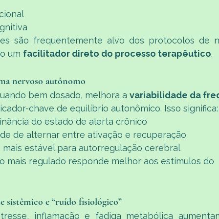
cional
gnitiva
s são frequentemente alvo dos protocolos de ne
io um 
facilitador direto do processo terapêutico
.
tema nervoso autônomo
, quando bem dosado, melhora a 
variabilidade da fre
dicador-chave de equilíbrio autonômico. Isso significa:
ância do estado de alerta crônico
de de alternar entre ativação e recuperação
a mais estável para autorregulação cerebral
o mais regulado responde melhor aos estímulos do 
e sistêmico e “ruído fisiológico”
stresse, inflamação e fadiga metabólica aumentam