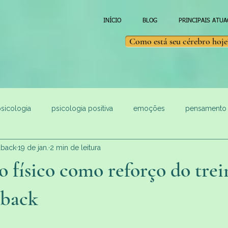
INÍCIO
BLOG
PRINCIPAIS ATU
Como está seu cérebro hoje
sicologia
psicologia positiva
emoções
pensamento
dback
19 de jan.
2 min de leitura
o físico como reforço do trei
dback