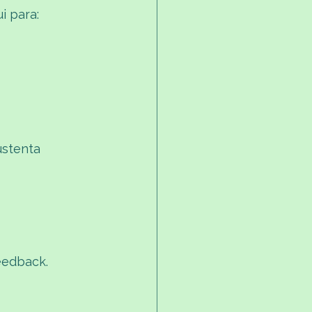
i para:
stenta 
eedback.