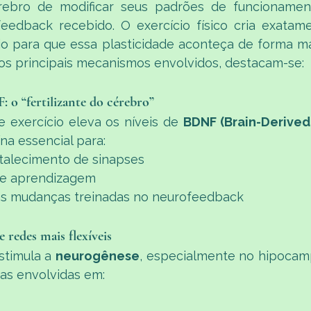
ebro de modificar seus padrões de funcionament
eedback recebido. O exercício físico cria exatame
io para que essa plasticidade aconteça de forma ma
 os principais mecanismos envolvidos, destacam-se:
o “fertilizante do cérebro”
e exercício eleva os níveis de 
BDNF (Brain-Derived
na essencial para:
talecimento de sinapses
de aprendizagem
as mudanças treinadas no neurofeedback
e redes mais flexíveis
stimula a 
neurogênese
, especialmente no hipocamp
cas envolvidas em: