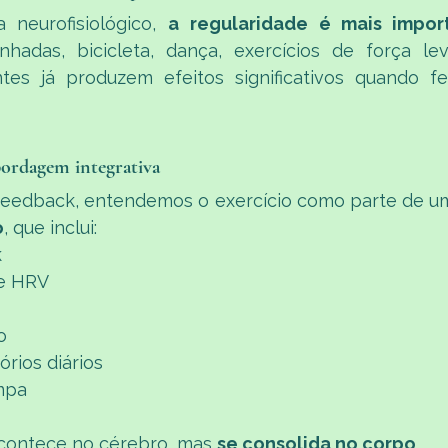
 neurofisiológico, 
a
regularidade é mais impor
nhadas, bicicleta, dança, exercícios de força lev
ntes já produzem efeitos significativos quando fe
ordagem integrativa
feedback, entendemos o exercício como parte de u
o
, que inclui:
k
e HRV
o
órios diários
mpa
acontece no cérebro, mas 
se consolida no corpo
.