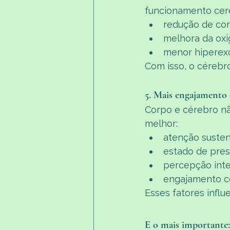
funcionamento cerebr
redução de cor
melhora da oxi
menor hiperexci
Com isso, o cérebr
5. Mais engajamento 
Corpo e cérebro nã
melhor:
atenção suste
estado de pre
percepção int
engajamento c
Esses fatores infl
E o mais importante: