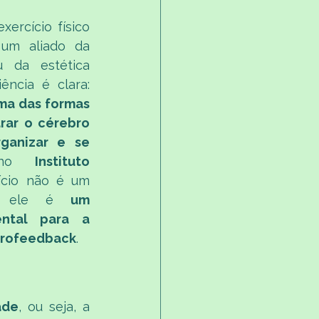
ercício físico 
um aliado da 
 da estética 
corporal. Hoje, a neurociência é clara: 
a das formas 
ar o cérebro 
ganizar e se 
 no 
Instituto 
ício não é um 
 — ele é 
um 
ntal para a 
eurofeedback
.
ade
, ou seja, a 