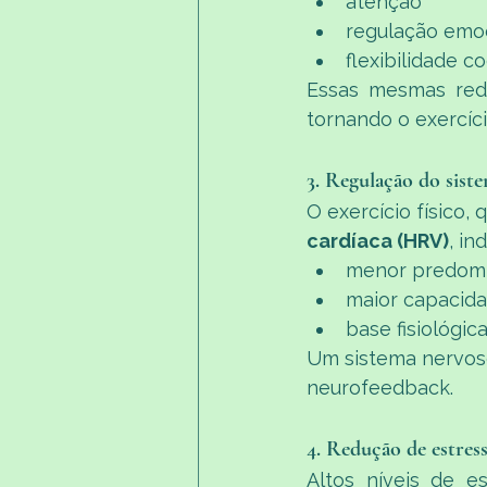
atenção
regulação emo
flexibilidade co
Essas mesmas rede
tornando o exercíc
3. Regulação do sis
O exercício físico
cardíaca (HRV)
, in
menor predomin
maior capacida
base fisiológic
Um sistema nervos
neurofeedback.
4. Redução de estress
Altos níveis de e