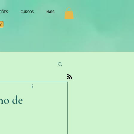
AÇÕES
CURSOS
MAIS
?
no de