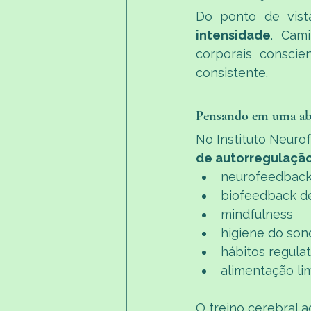
Do ponto de vista
intensidade
. Cami
corporais conscie
consistente.
Pensando em uma ab
No Instituto Neuro
de autorregulaçã
neurofeedbac
biofeedback d
mindfulness
higiene do son
hábitos regulat
alimentação li
O treino cerebral 