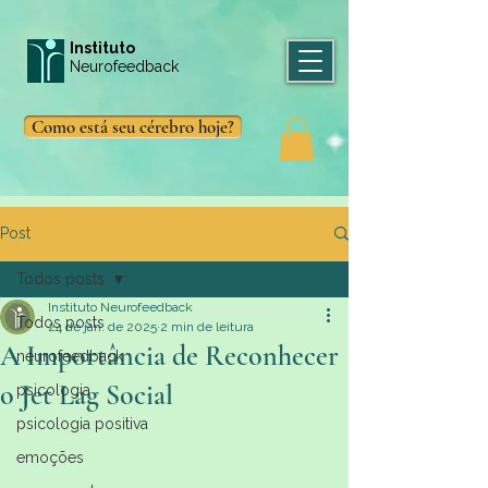
Instituto
Neurofeedback
Como está seu cérebro hoje?
Post
Todos posts
Instituto Neurofeedback
Todos posts
24 de jan. de 2025
2 min de leitura
A Importância de Reconhecer
neurofeedback
o Jet Lag Social
psicologia
psicologia positiva
emoções