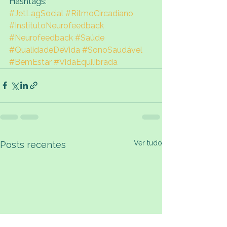
Hashtags:
#JetLagSocial
#RitmoCircadiano
#InstitutoNeurofeedback
#Neurofeedback
#Saúde
#QualidadeDeVida
#SonoSaudável
#BemEstar
#VidaEquilibrada
Ver tudo
Posts recentes